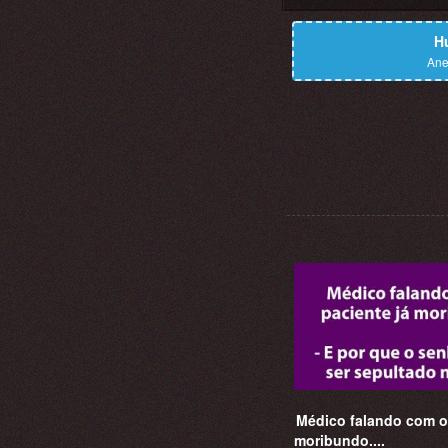
H
Ane
Médico falando com o 
moribundo....