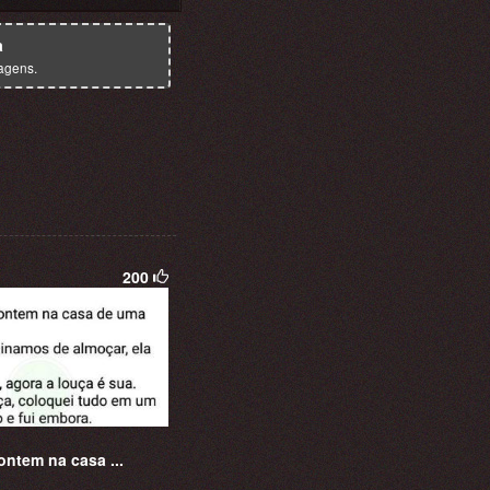
a
agens.
200
ontem na casa ...