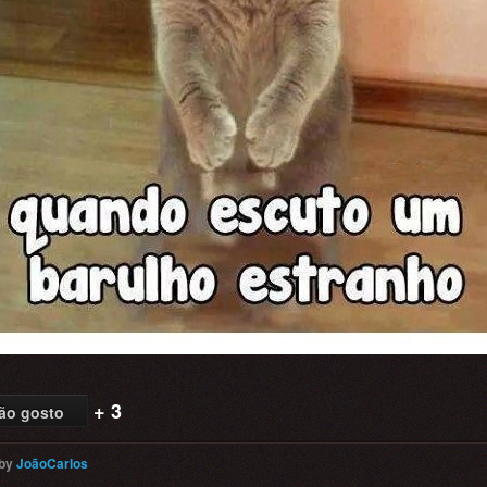
+ 3
ão gosto
by
JoãoCarlos