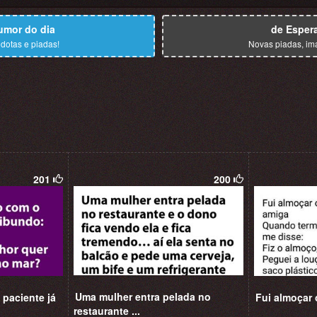
umor do dia
de Esper
dotas e piadas!
Novas piadas, im
201
200
Uma mulher entra pelada no
paciente já
Fui almoçar 
restaurante ...