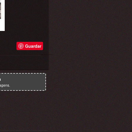
Guardar
a
agens.