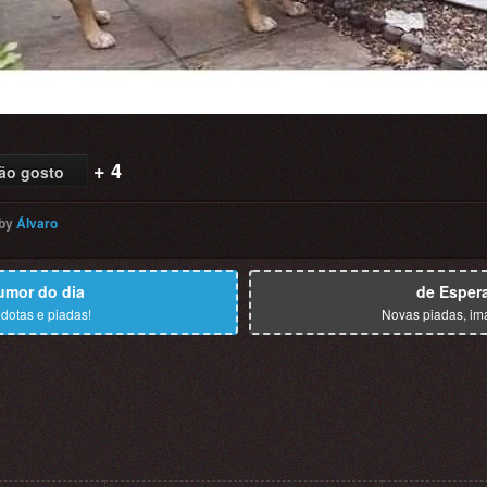
+ 4
ão gosto
by
Álvaro
umor do dia
de Esper
dotas e piadas!
Novas piadas, im