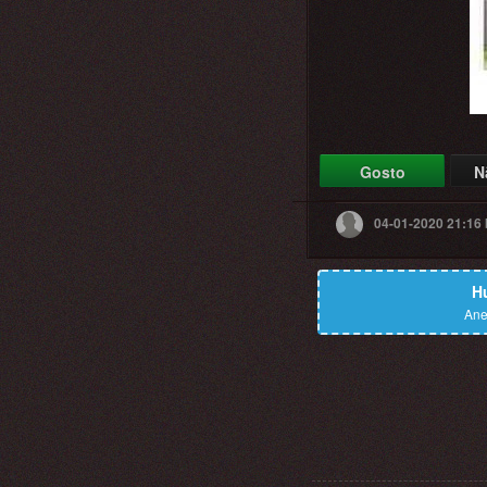
Gosto
N
04-01-2020 21:16
H
Ane