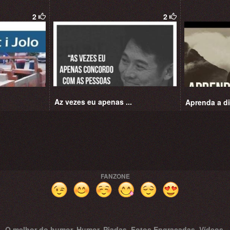
2
2
Az vezes eu apenas ...
Aprenda a di
FANZONE
O melhor do humor. Humor, Piadas, Fotos Engraçadas, Vídeos.