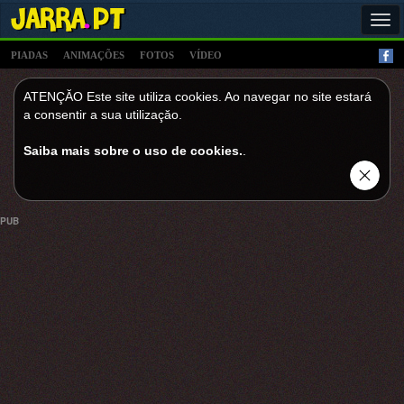
Tog
navi
PIADAS
ANIMAÇÕES
FOTOS
VÍDEO
ATENÇĂO Este site utiliza cookies. Ao navegar no site estará
a consentir a sua utilizaçăo.
Saiba mais sobre o uso de cookies.
.
PUB