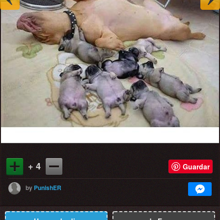
+ 4
Guardar
by
PunishER