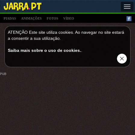
Tog
navi
PIADAS
ANIMAÇÕES
FOTOS
VÍDEO
ATENÇĂO Este site utiliza cookies. Ao navegar no site estará
a consentir a sua utilizaçăo.
Saiba mais sobre o uso de cookies.
.
PUB