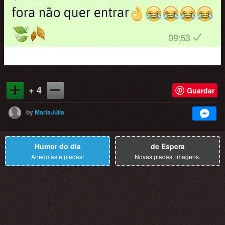
+ 4
Guardar
by
MariaJúlia
Humor do dia
de Espera
Anedotas e piadas!
Novas piadas, imagens.