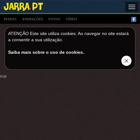
Tog
navi
PIADAS
ANIMAÇÕES
FOTOS
VÍDEO
ATENÇĂO Este site utiliza cookies. Ao navegar no site estará
a consentir a sua utilizaçăo.
Saiba mais sobre o uso de cookies.
.
PUB