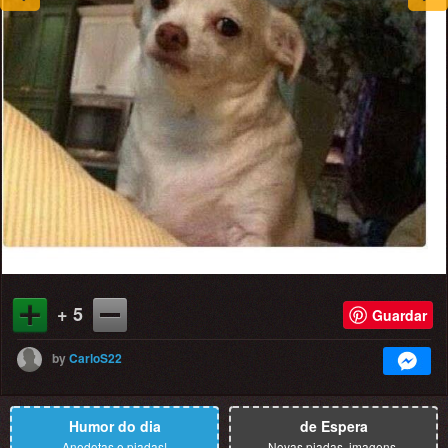
+ 5
Guardar
by
CarloS22
Humor do dia
de Espera
Anedotas e piadas!
Novas piadas, imagens.