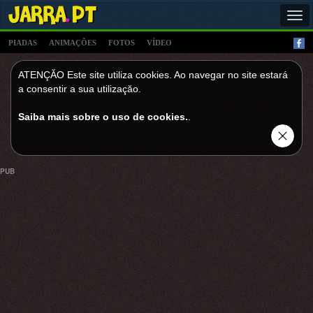
Tog
navi
PIADAS
ANIMAÇÕES
FOTOS
VÍDEO
ATENÇĂO Este site utiliza cookies. Ao navegar no site estará
a consentir a sua utilizaçăo.
Saiba mais sobre o uso de cookies.
.
PUB