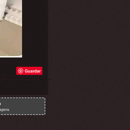
Guardar
a
agens.