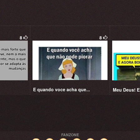
8
8
E quando voce acha que...
Meu Deus! E 
FANZONE