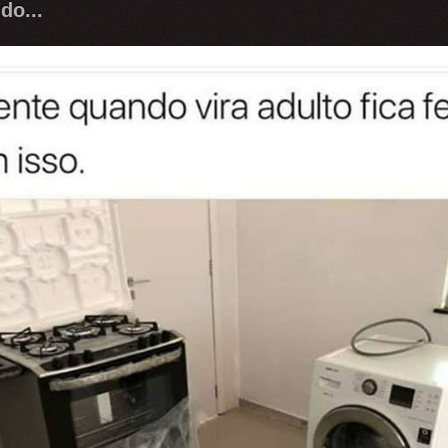
do...