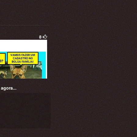
8
agora...