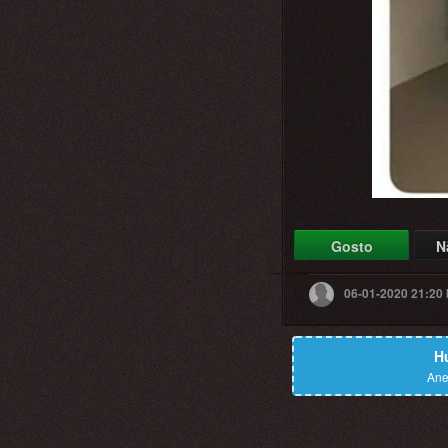
Gosto
N
06-01-2020 21:20
H
Ane