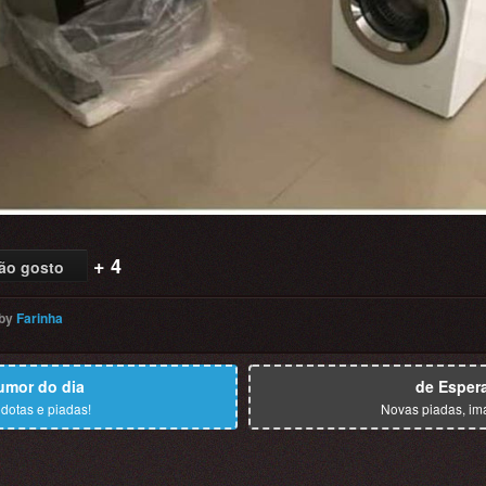
+ 4
ão gosto
by
Farinha
umor do dia
de Esper
dotas e piadas!
Novas piadas, im