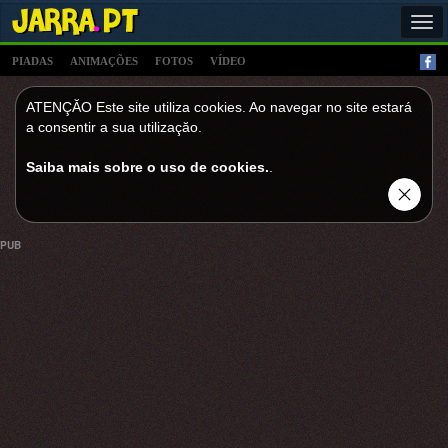
Tog
navi
PIADAS
ANIMAÇÕES
FOTOS
VÍDEO
ATENÇĂO Este site utiliza cookies. Ao navegar no site estará
a consentir a sua utilizaçăo.
Saiba mais sobre o uso de cookies.
.
PUB