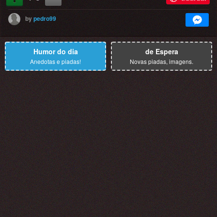
by
pedro99
Humor do dia
de Espera
Anedotas e piadas!
Novas piadas, imagens.