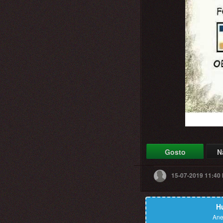
Gosto
N
15-07-2019 11:40
H
Ane