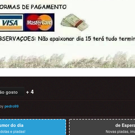
+ 4
ão gosto
by
pedro99
umor do dia
de Esper
dotas e piadas!
Novas piadas, im