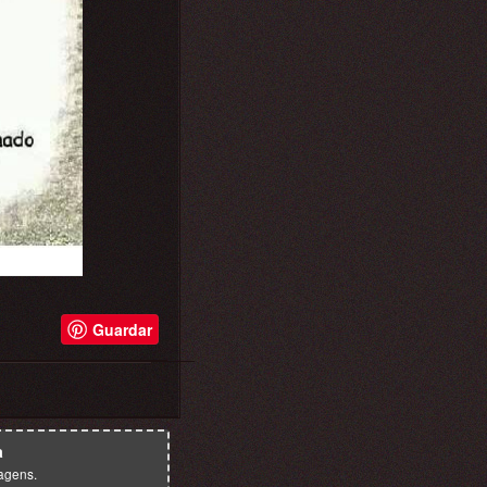
Guardar
a
agens.