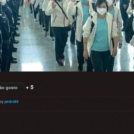
+ 5
ão gosto
by
pedro99