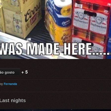
+ 5
ão gosto
by
Fernanda
Last nights