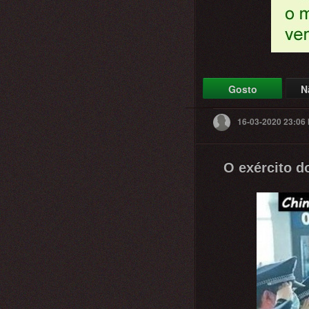
Gosto
N
16-03-2020 23:06
O exército d