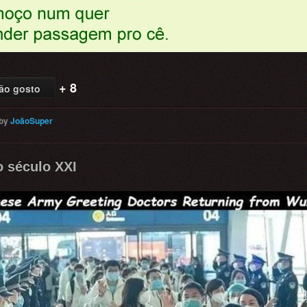
+ 8
ão gosto
by
JoãoSuper
o século XXI