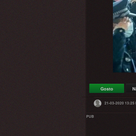
Gosto
N
21-03-2020 13:25
PUB