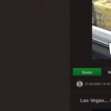
Gosto
N
21-03-2020 14:16
Las Vegas... 