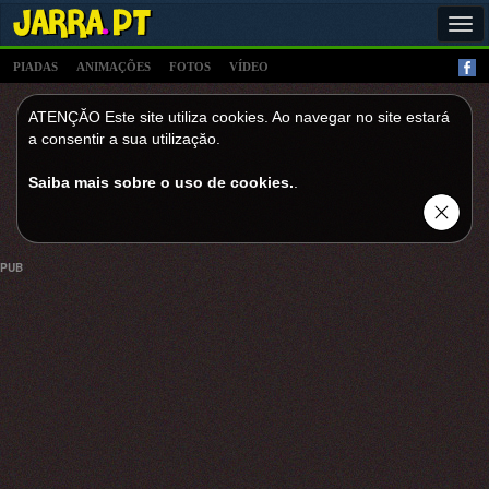
Tog
navi
PIADAS
ANIMAÇÕES
FOTOS
VÍDEO
ATENÇĂO Este site utiliza cookies. Ao navegar no site estará
a consentir a sua utilizaçăo.
Saiba mais sobre o uso de cookies.
.
PUB