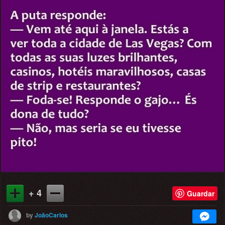
+ 4
Guardar
by
JoãoCarlos