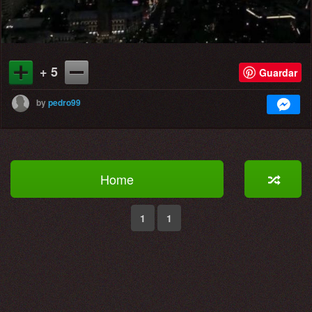
+ 5
Guardar
by
pedro99
Home
1
1