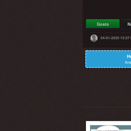
Gosto
N
04-01-2020 13:37
H
Ane