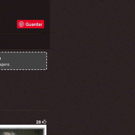
Guardar
a
agens.
28