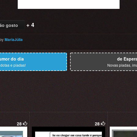
+ 4
ão gosto
by
MariaJúlia
umor do dia
de Esper
dotas e piadas!
Novas piadas, im
28
28