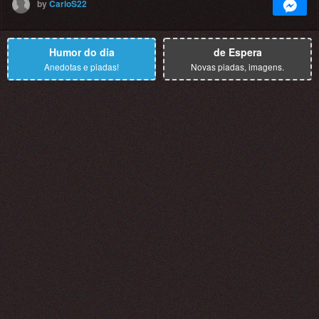
by
CarloS22
Humor do dia
de Espera
Anedotas e piadas!
Novas piadas, imagens.