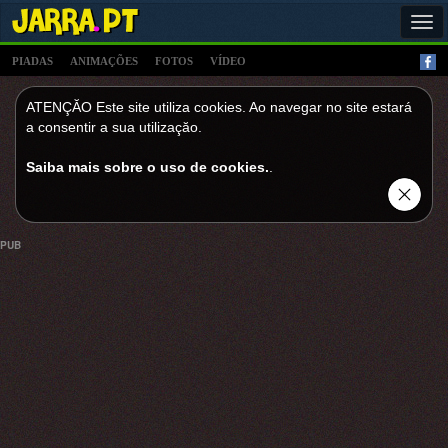
Tog
navi
PIADAS
ANIMAÇÕES
FOTOS
VÍDEO
ATENÇĂO Este site utiliza cookies. Ao navegar no site estará
a consentir a sua utilizaçăo.
Saiba mais sobre o uso de cookies.
.
PUB