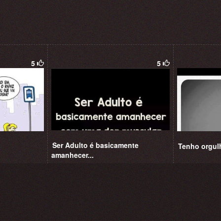
5
5
Ser Adulto é basicamente
Tenho orgul
amanhecer...