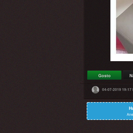
Gosto
N
04-07-2019 19:17
H
Ane