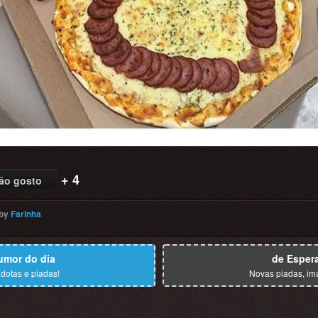
+ 4
ão gosto
by
Farinha
umor do dia
de Esper
dotas e piadas!
Novas piadas, im