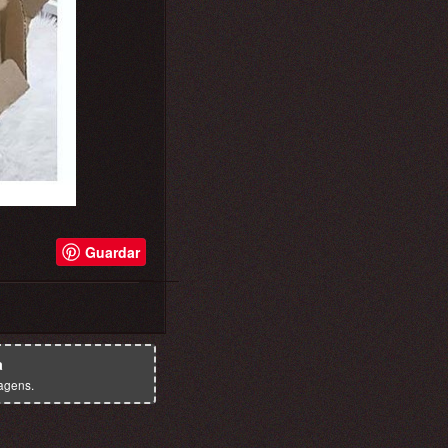
Guardar
a
agens.