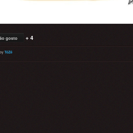
+ 4
ão gosto
by
TóZé