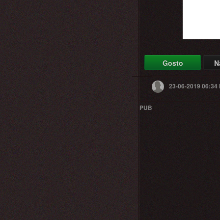
Gosto
N
23-06-2019 06:34
PUB