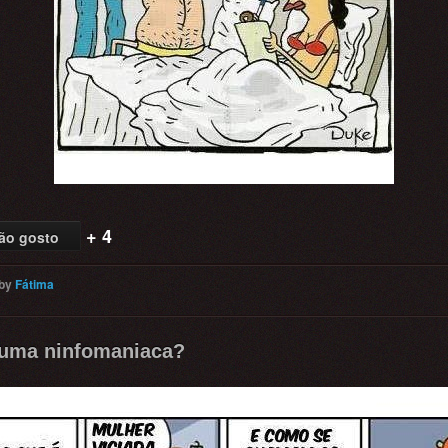
+ 4
ão gosto
by
Fátima
 uma ninfomaniaca?