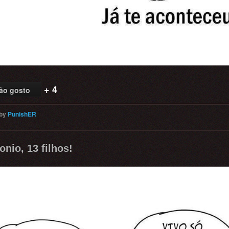
+ 4
ão gosto
by
PunishER
nio, 13 filhos!