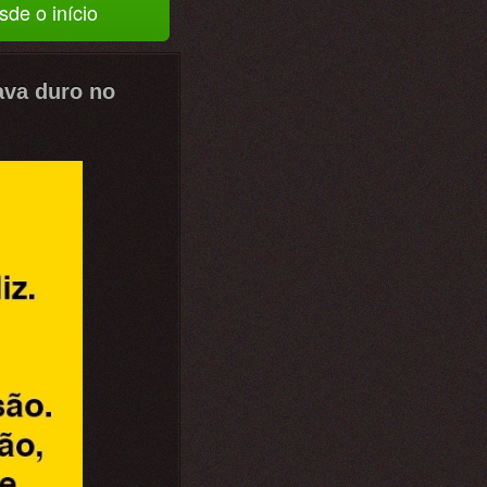
sde o início
ava duro no