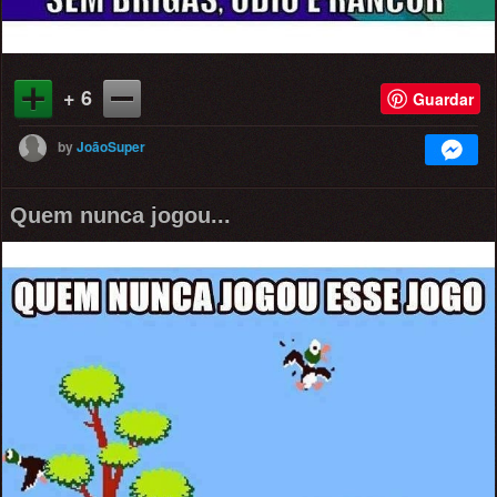
+ 6
Guardar
by
JoãoSuper
Quem nunca jogou...