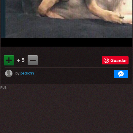
+ 5
Guardar
by
pedro99
PUB