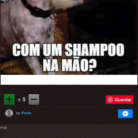
+ 5
Guardar
by
Paula
PUB