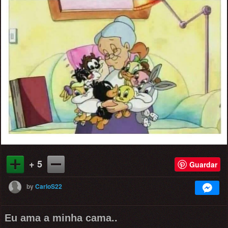
+ 5
Guardar
by
CarloS22
Eu ama a minha cama..