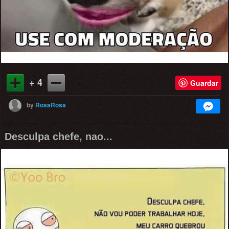
+ 4
Guardar
by
RosaRosa
Desculpa chefe, nao...