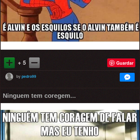
+ 5
Guardar
by
pedro99
Ninguem tem coregem...