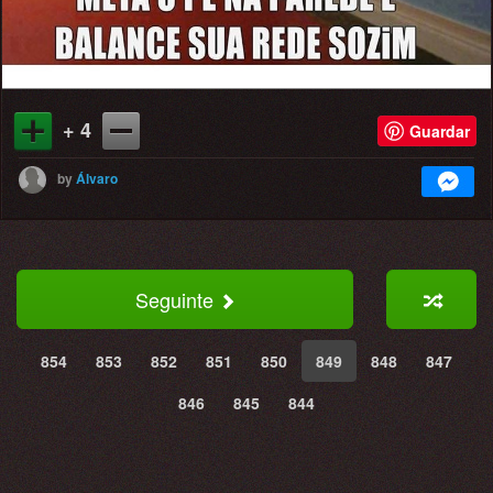
+ 4
Guardar
by
Álvaro
Seguinte
854
853
852
851
850
849
848
847
846
845
844