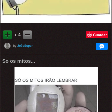
+ 4
Guardar
by
JoãoSuper
So os mitos...