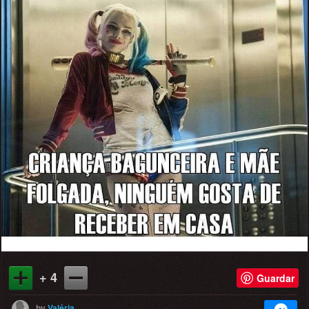
+ 4
Guardar
by
Valéria