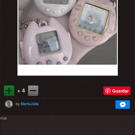
+ 4
Guardar
by
MariaJúlia
PUB