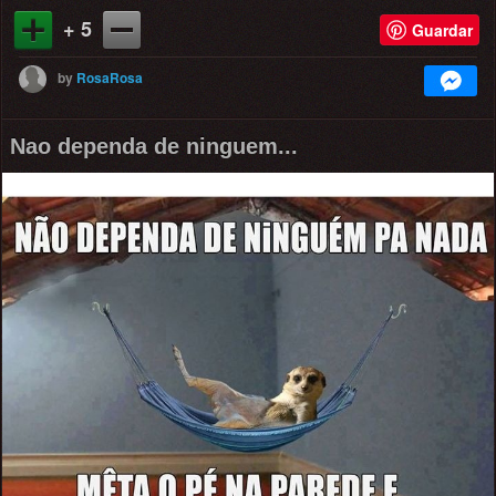
+ 5
Guardar
by
RosaRosa
Nao dependa de ninguem...