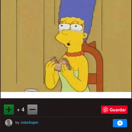
+ 4
Guardar
by
JoãoSuper