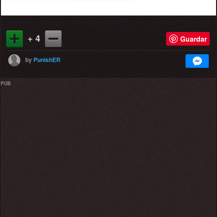
+ 4
Guardar
by
PunishER
PUB